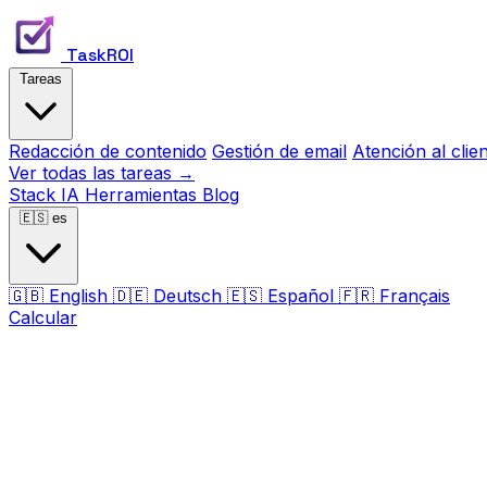
TaskROI
Tareas
Redacción de contenido
Gestión de email
Atención al clie
Ver todas las tareas →
Stack IA
Herramientas
Blog
🇪🇸
es
🇬🇧
English
🇩🇪
Deutsch
🇪🇸
Español
🇫🇷
Français
Calcular