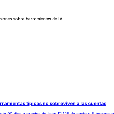
isiones sobre herramientas de IA.
herramientas típicas no sobreviven a las cuentas
e 90 días a precios de lista: $1.128 de gasto y 8 herramien