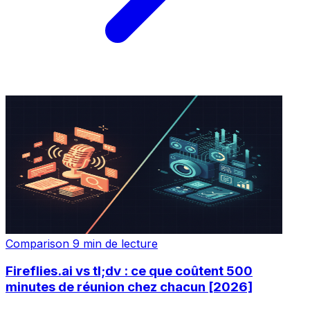
Comparison
9 min de lecture
Fireflies.ai vs tl;dv : ce que coûtent 500
minutes de réunion chez chacun [2026]