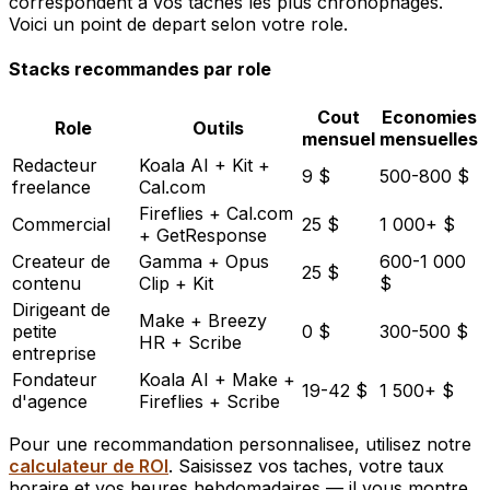
correspondent a vos taches les plus chronophages.
Voici un point de depart selon votre role.
Stacks recommandes par role
Cout
Economies
Role
Outils
mensuel
mensuelles
Redacteur
Koala AI + Kit +
9 $
500-800 $
freelance
Cal.com
Fireflies + Cal.com
Commercial
25 $
1 000+ $
+ GetResponse
Createur de
Gamma + Opus
600-1 000
25 $
contenu
Clip + Kit
$
Dirigeant de
Make + Breezy
petite
0 $
300-500 $
HR + Scribe
entreprise
Fondateur
Koala AI + Make +
19-42 $
1 500+ $
d'agence
Fireflies + Scribe
Pour une recommandation personnalisee, utilisez notre
calculateur de ROI
. Saisissez vos taches, votre taux
horaire et vos heures hebdomadaires — il vous montre