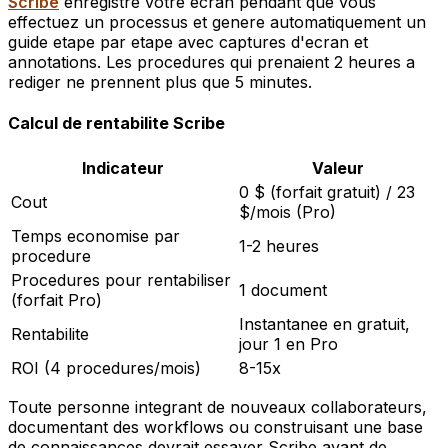
Scribe
enregistre votre ecran pendant que vous
effectuez un processus et genere automatiquement un
guide etape par etape avec captures d'ecran et
annotations. Les procedures qui prenaient 2 heures a
rediger ne prennent plus que 5 minutes.
Calcul de rentabilite Scribe
Indicateur
Valeur
0 $ (forfait gratuit) / 23
Cout
$/mois (Pro)
Temps economise par
1-2 heures
procedure
Procedures pour rentabiliser
1 document
(forfait Pro)
Instantanee en gratuit,
Rentabilite
jour 1 en Pro
ROI (4 procedures/mois)
8-15x
Toute personne integrant de nouveaux collaborateurs,
documentant des workflows ou construisant une base
de connaissances devrait essayer Scribe avant de