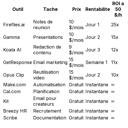
ROI a
Outil
Tache
Prix
Rentabilite
50
$/h
Notes de
10
Fireflies.ai
Jour 1
25x
reunion
$/mois
10
Gamma
Presentations
Jour 2
15x
$/mois
Redaction de
9
Koala AI
Jour 3
12x
contenu
$/mois
15
GetResponse
Email marketing
Semaine 1
11x
$/mois
Reutilisation
15
Opus Clip
Jour 2
10x
video
$/mois
Make.com
Automatisation
Gratuit
Instantane
∞
Cal.com
Planification
Gratuit
Instantane
∞
Email pour
Kit
Gratuit
Instantane
∞
createurs
Breezy HR
Recrutement
Gratuit
Instantane
∞
Scribe
Documentation
Gratuit
Instantane
∞