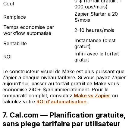
0 $ (forfait gratuit : 1
Cout
000 ops/mois)
Zapier Starter a 20
Remplace
$/mois
Temps economise par
2-10 heures/mois
workflow automatise
Instantanee (c'est
Rentabilite
gratuit)
Infini avec le forfait
ROI
gratuit
Le constructeur visuel de Make est plus puissant que
Zapier a chaque niveau tarifaire. Si vous payez Zapier
aujourd'hui, passer au forfait gratuit de Make vous
economise 240+ $/an immediatement. Pour le
comparatif complet, consultez
Make vs Zapier
ou
calculez votre
ROI d'automatisation
.
7. Cal.com — Planification gratuite,
sans piege tarifaire par utilisateur