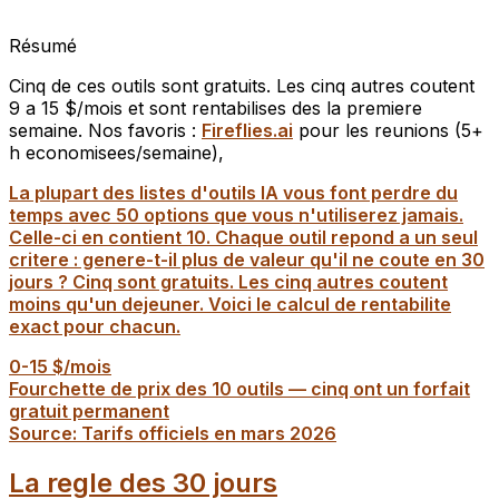
Résumé
Cinq de ces outils sont gratuits. Les cinq autres coutent
9 a 15 $/mois et sont rentabilises des la premiere
semaine. Nos favoris :
Fireflies.ai
pour les reunions (5+
h economisees/semaine),
La plupart des listes d'outils IA vous font perdre du
temps avec 50 options que vous n'utiliserez jamais.
Celle-ci en contient 10. Chaque outil repond a un seul
critere : genere-t-il plus de valeur qu'il ne coute en 30
jours ? Cinq sont gratuits. Les cinq autres coutent
moins qu'un dejeuner. Voici le calcul de rentabilite
exact pour chacun.
0-15 $/mois
Fourchette de prix des 10 outils — cinq ont un forfait
gratuit permanent
Source: Tarifs officiels en mars 2026
La regle des 30 jours