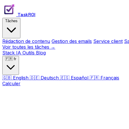
TaskROI
Tâches
Rédaction de contenu
Gestion des emails
Service client
Sa
Voir toutes les tâches →
Stack IA
Outils
Blog
🇫🇷
fr
🇬🇧
English
🇩🇪
Deutsch
🇪🇸
Español
🇫🇷
Français
Calculer