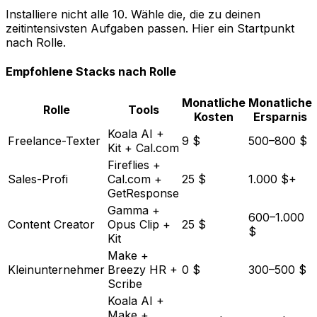
Installiere nicht alle 10. Wähle die, die zu deinen
zeitintensivsten Aufgaben passen. Hier ein Startpunkt
nach Rolle.
Empfohlene Stacks nach Rolle
Monatliche
Monatliche
Rolle
Tools
Kosten
Ersparnis
Koala AI +
Freelance-Texter
9 $
500–800 $
Kit + Cal.com
Fireflies +
Sales-Profi
Cal.com +
25 $
1.000 $+
GetResponse
Gamma +
600–1.000
Content Creator
Opus Clip +
25 $
$
Kit
Make +
Kleinunternehmer
Breezy HR +
0 $
300–500 $
Scribe
Koala AI +
Make +