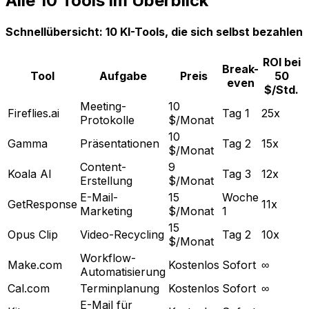
Alle 10 Tools im Überblick
Schnellübersicht: 10 KI-Tools, die sich selbst bezahlen
ROI bei
Break-
Tool
Aufgabe
Preis
50
even
$/Std.
Meeting-
10
Fireflies.ai
Tag 1
25x
Protokolle
$/Monat
10
Gamma
Präsentationen
Tag 2
15x
$/Monat
Content-
9
Koala AI
Tag 3
12x
Erstellung
$/Monat
E-Mail-
15
Woche
GetResponse
11x
Marketing
$/Monat
1
15
Opus Clip
Video-Recycling
Tag 2
10x
$/Monat
Workflow-
Make.com
Kostenlos
Sofort
∞
Automatisierung
Cal.com
Terminplanung
Kostenlos
Sofort
∞
E-Mail für