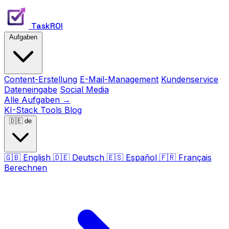
TaskROI
Aufgaben
Content-Erstellung
E-Mail-Management
Kundenservice
Dateneingabe
Social Media
Alle Aufgaben →
KI-Stack
Tools
Blog
🇩🇪
de
🇬🇧
English
🇩🇪
Deutsch
🇪🇸
Español
🇫🇷
Français
Berechnen