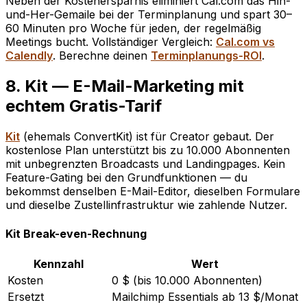
Neben der Kostenersparnis eliminiert Cal.com das Hin-
und-Her-Gemaile bei der Terminplanung und spart 30–
60 Minuten pro Woche für jeden, der regelmäßig
Meetings bucht. Vollständiger Vergleich:
Cal.com vs
Calendly
. Berechne deinen
Terminplanungs-ROI
.
8. Kit — E-Mail-Marketing mit
echtem Gratis-Tarif
Kit
(ehemals ConvertKit) ist für Creator gebaut. Der
kostenlose Plan unterstützt bis zu 10.000 Abonnenten
mit unbegrenzten Broadcasts und Landingpages. Kein
Feature-Gating bei den Grundfunktionen — du
bekommst denselben E-Mail-Editor, dieselben Formulare
und dieselbe Zustellinfrastruktur wie zahlende Nutzer.
Kit Break-even-Rechnung
Kennzahl
Wert
Kosten
0 $ (bis 10.000 Abonnenten)
Ersetzt
Mailchimp Essentials ab 13 $/Monat