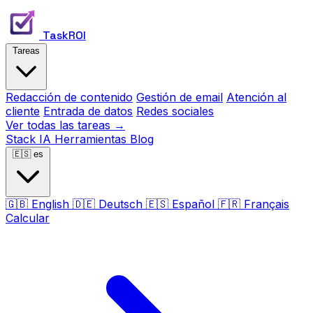
TaskROI
Tareas
Redacción de contenido
Gestión de email
Atención al
cliente
Entrada de datos
Redes sociales
Ver todas las tareas →
Stack IA
Herramientas
Blog
🇪🇸
es
🇬🇧
English
🇩🇪
Deutsch
🇪🇸
Español
🇫🇷
Français
Calcular