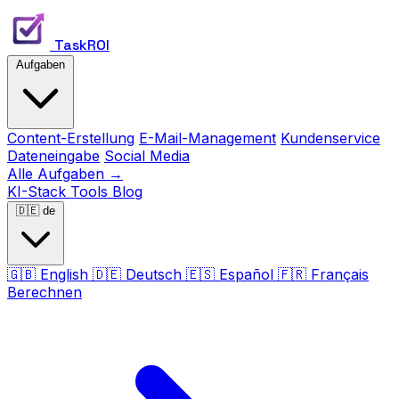
TaskROI
Aufgaben
Content-Erstellung
E-Mail-Management
Kundenservice
Dateneingabe
Social Media
Alle Aufgaben →
KI-Stack
Tools
Blog
🇩🇪
de
🇬🇧
English
🇩🇪
Deutsch
🇪🇸
Español
🇫🇷
Français
Berechnen