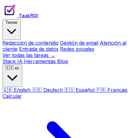
TaskROI
Tareas
Redacción de contenido
Gestión de email
Atención al
cliente
Entrada de datos
Redes sociales
Ver todas las tareas →
Stack IA
Herramientas
Blog
🇪🇸
es
🇬🇧
English
🇩🇪
Deutsch
🇪🇸
Español
🇫🇷
Français
Calcular