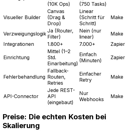
(10K Ops)
(750 Tasks)
Canvas
Linear
Visueller Builder
(Drag &
(Schritt für
Make
Drop)
Schritt)
Ja (Router,
Nein (nur
Verzweigungslogik
Make
Filter)
linear)
Integrationen
1.800+
7.000+
Zapier
Mittel (1–2
Einfach
Einrichtung
Std.
Zapier
(Minuten)
Einarbeitung)
Fallback-
Einfacher
Fehlerbehandlung
Routen,
Make
Retry
Retries
Jede REST-
Nur
API-Connector
API
Make
Webhooks
(eingebaut)
Preise: Die echten Kosten bei
Skalierung