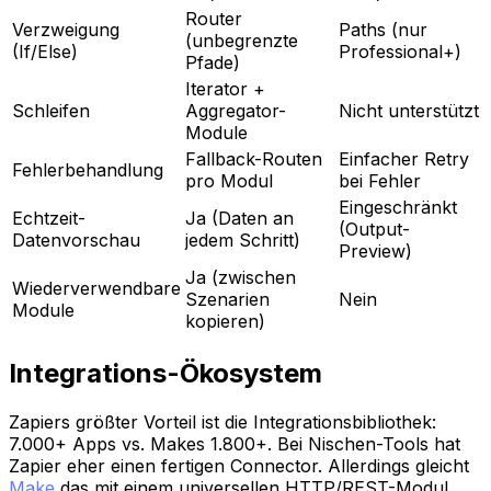
Router
Verzweigung
Paths (nur
(unbegrenzte
(If/Else)
Professional+)
Pfade)
Iterator +
Schleifen
Aggregator-
Nicht unterstützt
Module
Fallback-Routen
Einfacher Retry
Fehlerbehandlung
pro Modul
bei Fehler
Eingeschränkt
Echtzeit-
Ja (Daten an
(Output-
Datenvorschau
jedem Schritt)
Preview)
Ja (zwischen
Wiederverwendbare
Szenarien
Nein
Module
kopieren)
Integrations-Ökosystem
Zapiers größter Vorteil ist die Integrationsbibliothek:
7.000+ Apps vs. Makes 1.800+. Bei Nischen-Tools hat
Zapier eher einen fertigen Connector. Allerdings gleicht
Make
das mit einem universellen HTTP/REST-Modul