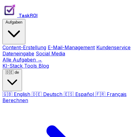
TaskROI
Aufgaben
Content-Erstellung
E-Mail-Management
Kundenservice
Dateneingabe
Social Media
Alle Aufgaben →
KI-Stack
Tools
Blog
🇩🇪
de
🇬🇧
English
🇩🇪
Deutsch
🇪🇸
Español
🇫🇷
Français
Berechnen