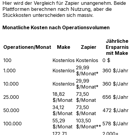
Hier wird der Vergleich für Zapier unangenehm. Beide
Plattformen berechnen nach Nutzung, aber die
Stückkosten unterscheiden sich massiv.
Monatliche Kosten nach Operationsvolumen
Jährliche
Operationen/Monat
Make
Zapier
Ersparnis
mit Make
100
Kostenlos
Kostenlos
0 $
29,99
1.000
Kostenlos
360 $/Jahr
$/Monat*
29,99
10.000
Kostenlos
360 $/Jahr
$/Monat*
18,82
73,50
25.000
656 $/Jahr
$/Monat
$/Monat
34,12
73,50
50.000
472 $/Jahr
$/Monat
$/Monat
55,29
103,50
100.000
578 $/Jahr
$/Monat
$/Monat**
172,71
2.000+