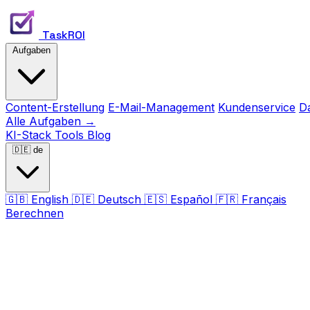
TaskROI
Aufgaben
Content-Erstellung
E-Mail-Management
Kundenservice
D
Alle Aufgaben →
KI-Stack
Tools
Blog
🇩🇪
de
🇬🇧
English
🇩🇪
Deutsch
🇪🇸
Español
🇫🇷
Français
Berechnen