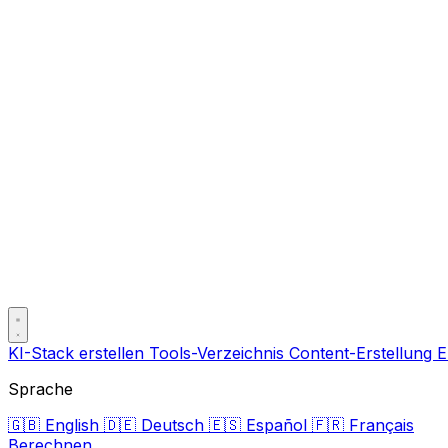
KI-Stack erstellen
Tools-Verzeichnis
Content-Erstellung
E
Sprache
🇬🇧
English
🇩🇪
Deutsch
🇪🇸
Español
🇫🇷
Français
Berechnen