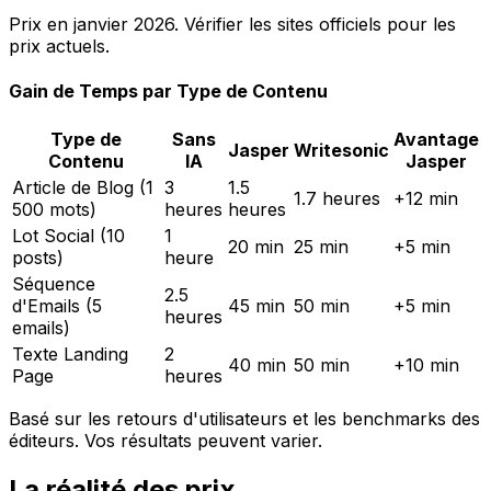
Prix en janvier 2026. Vérifier les sites officiels pour les
prix actuels.
Gain de Temps par Type de Contenu
Type de
Sans
Avantage
Jasper
Writesonic
Contenu
IA
Jasper
Article de Blog (1
3
1.5
1.7 heures
+12 min
500 mots)
heures
heures
Lot Social (10
1
20 min
25 min
+5 min
posts)
heure
Séquence
2.5
d'Emails (5
45 min
50 min
+5 min
heures
emails)
Texte Landing
2
40 min
50 min
+10 min
Page
heures
Basé sur les retours d'utilisateurs et les benchmarks des
éditeurs. Vos résultats peuvent varier.
La réalité des prix