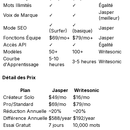
Mots Illimités
✓
✓
Égalité
Jasper
Voix de Marque
✓
✓
(meilleur)
✓
✓
Mode SEO
Jasper
(Surfer)
(basique)
Fonctions Équipe
$69/mo+
$79/mo+
Jasper
Accès API
✓
✓
Égalité
Modèles
50+
100+
Writesonic
Courbe
5-10
3-5 heures
Writesonic
d'Apprentissage
heures
Détail des Prix
Plan
Jasper
Writesonic
Créateur Solo
$49/mo
$16/mo
Pro/Standard
$69/mo
$79/mo
Réduction Annuelle
~20%
~20%
Différence Annuelle
$588/year
$192/year
Essai Gratuit
7 jours
10,000 mots