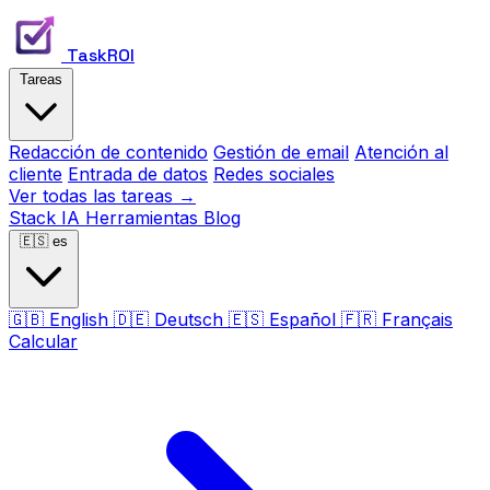
TaskROI
Tareas
Redacción de contenido
Gestión de email
Atención al
cliente
Entrada de datos
Redes sociales
Ver todas las tareas →
Stack IA
Herramientas
Blog
🇪🇸
es
🇬🇧
English
🇩🇪
Deutsch
🇪🇸
Español
🇫🇷
Français
Calcular