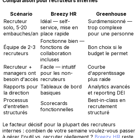
Comparaison pour recruteurs internes
Scénario
Breezy HR
Greenhouse
Recruteur
Idéal — self-
Surdimensionné —
solo, 5-20
service, mise en
trop complexe
embauches/an
place rapide
pour une personne
Fonctionne bien —
Équipe de 2-3
fonctions de
Bon choix si le
recruteurs
collaboration
budget le permet
incluses
Recruteur +
Facile — intuitif
Courbe
managers ont
pour les non-
d'apprentissage
besoin d'accès
recruteurs
plus raide
Rapports pour
Tableaux de bord
Analytics avancés
la direction
basiques
et reporting DEI
Processus
Best-in-class en
Scorecards
d'entretien
recrutement
fonctionnelles
structurés
structuré
Le facteur décisif pour la plupart des recruteurs
internes : combien de votre semaine voulez-vous passer
à gérer l'outil vs. recruter réellement ?
Breezy HR
reste