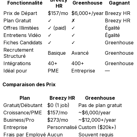
Fonctionnalité
Greenhouse
Gagnant
HR
Prix de Départ
$157/mo
$6,000+/year
Breezy HR
Plan Gratuit
✓
✗
Breezy HR
Offres Illimitées
✓ (paid)
✓
Égalité
Entretiens Vidéo
✓
✓
Égalité
Fiches Candidats
✓
✓
Greenhouse
Recrutement
Basique
Avancé
Greenhouse
Structuré
Intégrations
40+
400+
Greenhouse
Idéal pour
PME
Entreprise
—
Comparaison des Prix
Plan
Breezy HR
Greenhouse
Gratuit/Débutant
$0 (1 job)
Pas de plan gratuit
Croissance/PME
$157/mo
~$6,000/year
Business/Pro
$273/mo
~$12,000+/year
Entreprise
Personnalisé
Custom ($20k+)
Frais par Employé
Aucun
Souvent requis