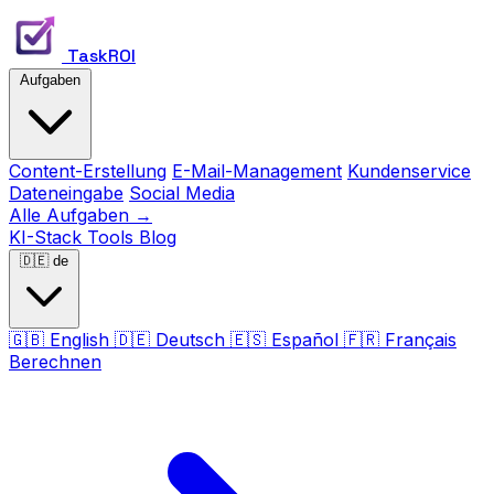
TaskROI
Aufgaben
Content-Erstellung
E-Mail-Management
Kundenservice
Dateneingabe
Social Media
Alle Aufgaben →
KI-Stack
Tools
Blog
🇩🇪
de
🇬🇧
English
🇩🇪
Deutsch
🇪🇸
Español
🇫🇷
Français
Berechnen