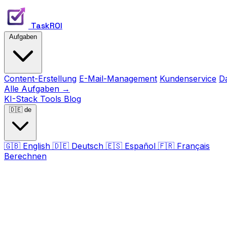
TaskROI
Aufgaben
Content-Erstellung
E-Mail-Management
Kundenservice
D
Alle Aufgaben →
KI-Stack
Tools
Blog
🇩🇪
de
🇬🇧
English
🇩🇪
Deutsch
🇪🇸
Español
🇫🇷
Français
Berechnen