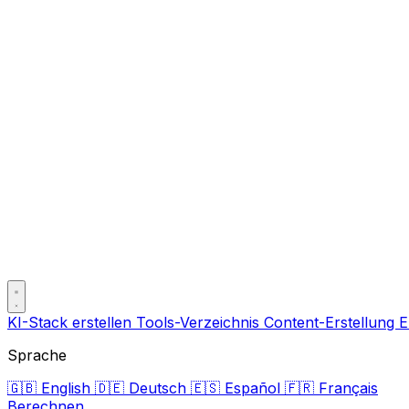
KI-Stack erstellen
Tools-Verzeichnis
Content-Erstellung
E
Sprache
🇬🇧
English
🇩🇪
Deutsch
🇪🇸
Español
🇫🇷
Français
Berechnen