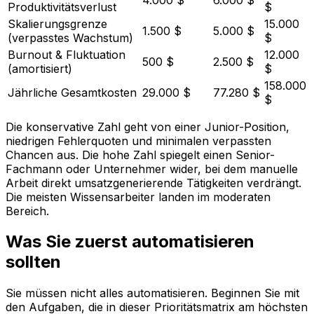
Produktivitätsverlust
$
Skalierungsgrenze
15.000
1.500 $
5.000 $
(verpasstes Wachstum)
$
Burnout & Fluktuation
12.000
500 $
2.500 $
(amortisiert)
$
158.000
Jährliche Gesamtkosten
29.000 $
77.280 $
$
Die konservative Zahl geht von einer Junior-Position,
niedrigen Fehlerquoten und minimalen verpassten
Chancen aus. Die hohe Zahl spiegelt einen Senior-
Fachmann oder Unternehmer wider, bei dem manuelle
Arbeit direkt umsatzgenerierende Tätigkeiten verdrängt.
Die meisten Wissensarbeiter landen im moderaten
Bereich.
Was Sie zuerst automatisieren
sollten
Sie müssen nicht alles automatisieren. Beginnen Sie mit
den Aufgaben, die in dieser Prioritätsmatrix am höchsten