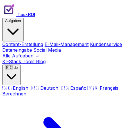
TaskROI
Aufgaben
Content-Erstellung
E-Mail-Management
Kundenservice
Dateneingabe
Social Media
Alle Aufgaben →
KI-Stack
Tools
Blog
🇩🇪
de
🇬🇧
English
🇩🇪
Deutsch
🇪🇸
Español
🇫🇷
Français
Berechnen