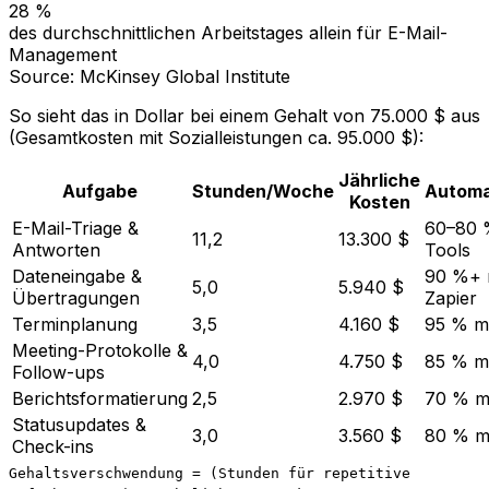
28 %
des durchschnittlichen Arbeitstages allein für E-Mail-
Management
Source: McKinsey Global Institute
So sieht das in Dollar bei einem Gehalt von 75.000 $ aus
(Gesamtkosten mit Sozialleistungen ca. 95.000 $):
Jährliche
Aufgabe
Stunden/Woche
Automa
Kosten
E-Mail-Triage &
60–80 %
11,2
13.300 $
Antworten
Tools
Dateneingabe &
90 %+ 
5,0
5.940 $
Übertragungen
Zapier
Terminplanung
3,5
4.160 $
95 % mi
Meeting-Protokolle &
4,0
4.750 $
85 % mit
Follow-ups
Berichtsformatierung
2,5
2.970 $
70 % mi
Statusupdates &
3,0
3.560 $
80 % mi
Check-ins
Gehaltsverschwendung = (Stunden für repetitive