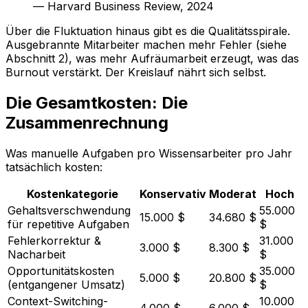
— Harvard Business Review, 2024
Über die Fluktuation hinaus gibt es die Qualitätsspirale.
Ausgebrannte Mitarbeiter machen mehr Fehler (siehe
Abschnitt 2), was mehr Aufräumarbeit erzeugt, was das
Burnout verstärkt. Der Kreislauf nährt sich selbst.
Die Gesamtkosten: Die
Zusammenrechnung
Was manuelle Aufgaben pro Wissensarbeiter pro Jahr
tatsächlich kosten:
Kostenkategorie
Konservativ
Moderat
Hoch
Gehaltsverschwendung
55.000
15.000 $
34.680 $
für repetitive Aufgaben
$
Fehlerkorrektur &
31.000
3.000 $
8.300 $
Nacharbeit
$
Opportunitätskosten
35.000
5.000 $
20.800 $
(entgangener Umsatz)
$
Context-Switching-
10.000
4.000 $
6.000 $