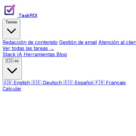
TaskROI
Tareas
Redacción de contenido
Gestión de email
Atención al clie
Ver todas las tareas →
Stack IA
Herramientas
Blog
🇪🇸
es
🇬🇧
English
🇩🇪
Deutsch
🇪🇸
Español
🇫🇷
Français
Calcular