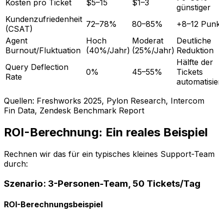
Kosten pro Ticket
$5–15
$1–3
günstiger
Kundenzufriedenheit
72–78%
80–85%
+8–12 Punk
(CSAT)
Agent
Hoch
Moderat
Deutliche
Burnout/Fluktuation
(40%/Jahr)
(25%/Jahr)
Reduktion
Hälfte der
Query Deflection
0%
45–55%
Tickets
Rate
automatisie
Quellen: Freshworks 2025, Pylon Research, Intercom
Fin Data, Zendesk Benchmark Report
ROI-Berechnung: Ein reales Beispiel
Rechnen wir das für ein typisches kleines Support-Team
durch:
Szenario: 3-Personen-Team, 50 Tickets/Tag
ROI-Berechnungsbeispiel