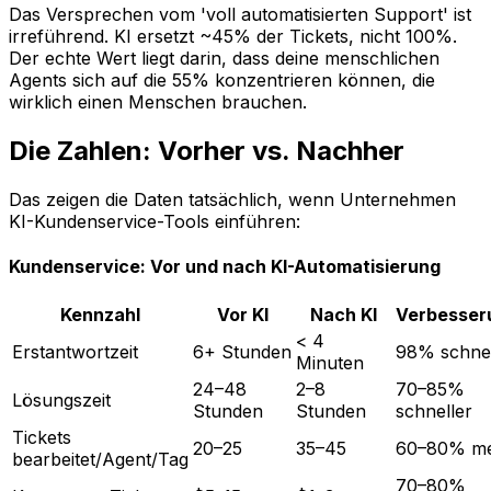
Das Versprechen vom 'voll automatisierten Support' ist
irreführend. KI ersetzt ~45% der Tickets, nicht 100%.
Der echte Wert liegt darin, dass deine menschlichen
Agents sich auf die 55% konzentrieren können, die
wirklich einen Menschen brauchen.
Die Zahlen: Vorher vs. Nachher
Das zeigen die Daten tatsächlich, wenn Unternehmen
KI-Kundenservice-Tools einführen:
Kundenservice: Vor und nach KI-Automatisierung
Kennzahl
Vor KI
Nach KI
Verbesser
< 4
Erstantwortzeit
6+ Stunden
98% schnel
Minuten
24–48
2–8
70–85%
Lösungszeit
Stunden
Stunden
schneller
Tickets
20–25
35–45
60–80% m
bearbeitet/Agent/Tag
70–80%