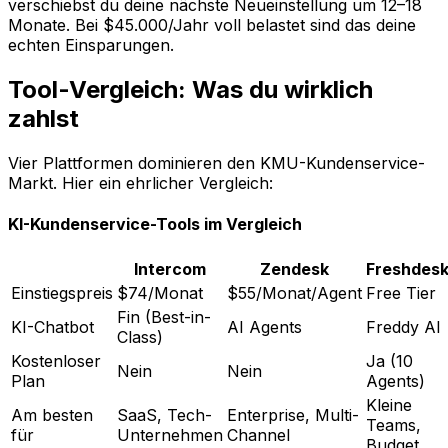
verschiebst du deine nächste Neueinstellung um 12–18
Monate. Bei $45.000/Jahr voll belastet sind das deine
echten Einsparungen.
Tool-Vergleich: Was du wirklich
zahlst
Vier Plattformen dominieren den KMU-Kundenservice-
Markt. Hier ein ehrlicher Vergleich:
KI-Kundenservice-Tools im Vergleich
Intercom
Zendesk
Freshdes
Einstiegspreis
$74/Monat
$55/Monat/Agent
Free Tier
Fin (Best-in-
KI-Chatbot
AI Agents
Freddy AI
Class)
Kostenloser
Ja (10
Nein
Nein
Plan
Agents)
Kleine
Am besten
SaaS, Tech-
Enterprise, Multi-
Teams,
für
Unternehmen
Channel
Budget