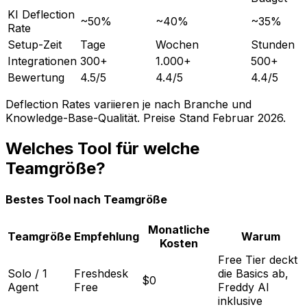
KI Deflection
~50%
~40%
~35%
Rate
Setup-Zeit
Tage
Wochen
Stunden
Integrationen
300+
1.000+
500+
Bewertung
4.5/5
4.4/5
4.4/5
Deflection Rates variieren je nach Branche und
Knowledge-Base-Qualität. Preise Stand Februar 2026.
Welches Tool für welche
Teamgröße?
Bestes Tool nach Teamgröße
Monatliche
Teamgröße
Empfehlung
Warum
Kosten
Free Tier deckt
Solo / 1
Freshdesk
die Basics ab,
$0
Agent
Free
Freddy AI
inklusive