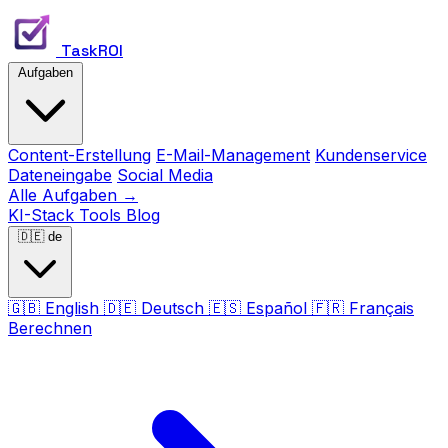
TaskROI
Aufgaben
Content-Erstellung
E-Mail-Management
Kundenservice
Dateneingabe
Social Media
Alle Aufgaben →
KI-Stack
Tools
Blog
🇩🇪
de
🇬🇧
English
🇩🇪
Deutsch
🇪🇸
Español
🇫🇷
Français
Berechnen